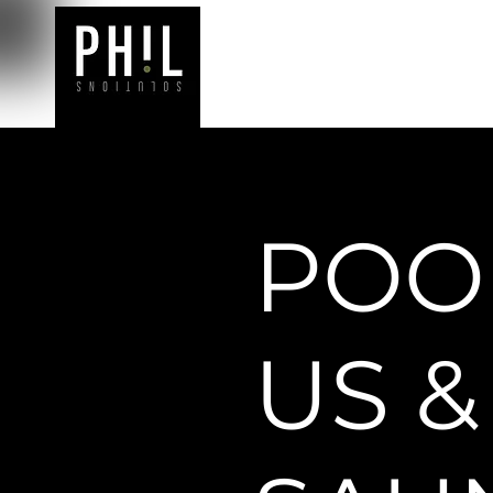
INTERIOR
BERATUNG
POO
US &