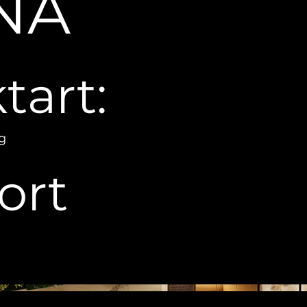
NA
tart:
g
ort